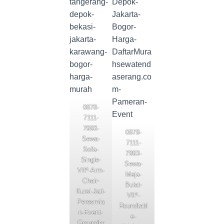
0878-
7111-
7993-
0878-
Sewa-
7111-
Sofa-
7993-
Single-
Sewa-
VIP-Arm-
Meja-
Chair-
Bulat-
Kursi-Jati-
VIP-
Peresmia
Roundtabl
n-Event-
e-
Groundbr