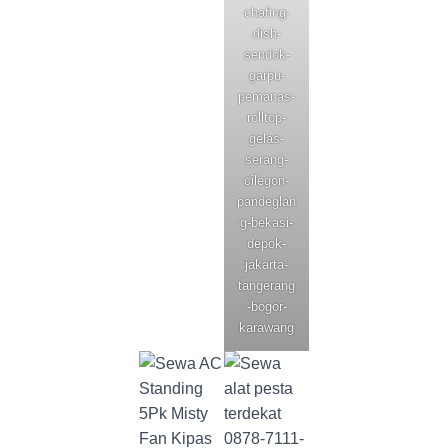
chafing-
dish-
sendok-
garpu-
pemanas-
rolltop-
gelas-
serang-
cilegon-
pandeglan
g-bekasi-
depok-
jakarta-
tangerang
-bogor-
karawang