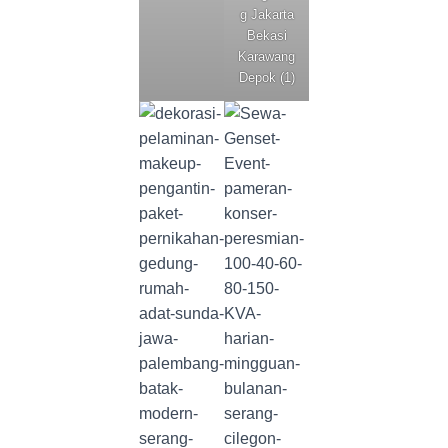
g Jakarta
Bekasi
Karawang
Depok (1)