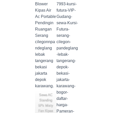
Sewa AC
Standing
5Pk Misty
Fan Kipas