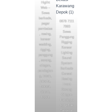
Higliht
Web –
Sewa
barikade,
0878 7111
pagar
7993
pembatas
Sewa
, rowing,
Panggung
konser
Rigging
wedding,
Konser
rigging,
Lighting
panggung
Sound
, serang,
System
cilegon,
Barikade
pandeglan
Genset
g, lebak,
Rowing
jakarta,
Event
bekasi,
Serang
depok,
Cilegon
bogor,
Pandegla
ng Lebak
Tangeran