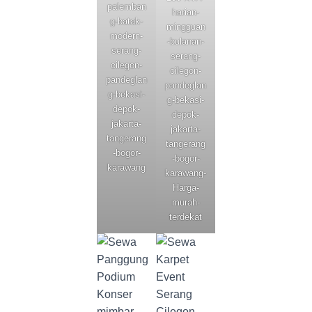
palemban
harian-
g-batak-
mingguan
modern-
-bulanan-
serang-
serang-
cilegon-
cilegon-
pandeglan
pandeglan
g-bekasi-
g-bekasi-
depok-
depok-
jakarta-
jakarta-
tangerang
tangerang
-bogor-
-bogor-
karawang
karawang-
Harga-
murah-
terdekat