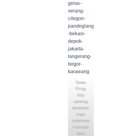
Sewa-
Piring-
Alat-
catering-
peralatan-
meja-
prasmana
n-tempat-
ikan-