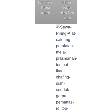
karawang,
Hitam
Harga
Coklat
murah
Hijau Red
carpet