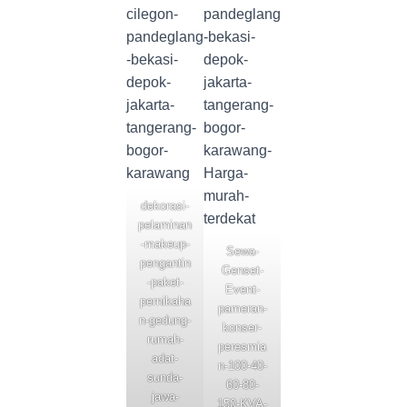
dekorasi-
pelaminan
-makeup-
Sewa-
pengantin
Genset-
-paket-
Event-
pernikaha
pameran-
n-gedung-
konser-
rumah-
peresmia
adat-
n-100-40-
sunda-
60-80-
jawa-
150-KVA-