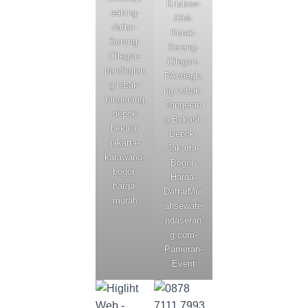
Krisbow-
eaking-
IBM-
daftar-
Kotak-
Serang-
Serang-
CIlegon-
Cilegon-
pandeglan
PAndegla
g-lebak-
ng-Lebak-
tangerang
Tangeran
-depok-
g-Bekasi-
bekasi-
Depok-
jakarta-
Jakarta-
karawang-
Bogor-
bogor-
Harga-
harga-
DaftarMur
murah
ahsewate
ndaseran
g.com-
Pameran-
Event