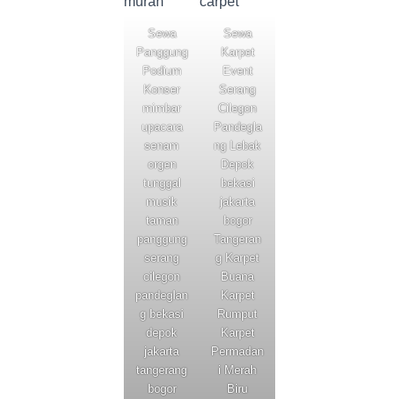
Sewa
Sewa
Panggung
Karpet
Podium
Event
Konser
Serang
mimbar
Cilegon
upacara
Pandegla
senam
ng Lebak
orgen
Depok
tunggal
bekasi
musik
jakarta
taman
bogor
panggung
Tangeran
serang
g Karpet
cilegon
Buana
pandeglan
Karpet
g bekasi
Rumput
depok
Karpet
jakarta
Permadan
tangerang
i Merah
bogor
Biru