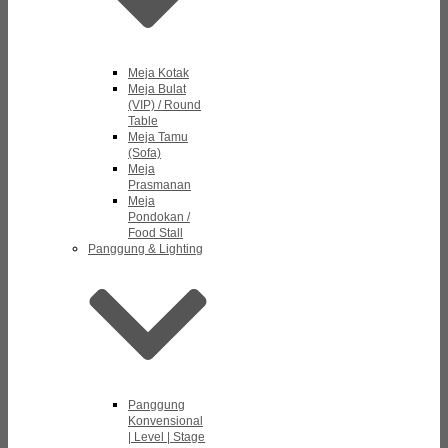
Meja Kotak
Meja Bulat
(VIP) / Round
Table
Meja Tamu
(Sofa)
Meja
Prasmanan
Meja
Pondokan /
Food Stall
Panggung & Lighting
Panggung
Konvensional
| Level | Stage