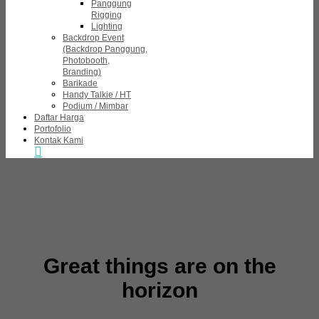
Panggung
Rigging
Lighting
Backdrop Event
(Backdrop Panggung,
Photobooth,
Branding)
Barikade
Handy Talkie / HT
Podium / Mimbar
Daftar Harga
Portofolio
Kontak Kami
Great things are on the
horizon