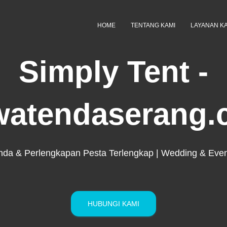
HOME
TENTANG KAMI
LAYANAN K
Simply Tent -
watendaserang.
da & Perlengkapan Pesta Terlengkap | Wedding & Even
HUBUNGI KAMI