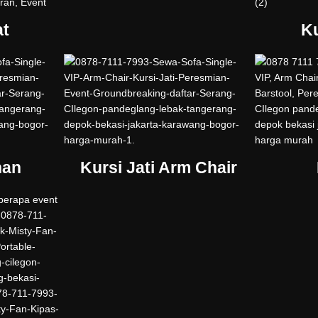
at
Ku
han
Kursi Jati Arm Chair