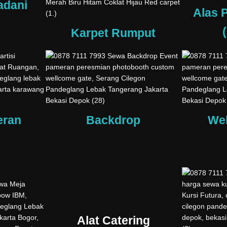
adani
Alas 
Karpet Rumput
eran
Backdrop
We
Alat Catering