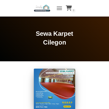
0
TOGGLE
NAVIGATION
Sewa Karpet
Cilegon