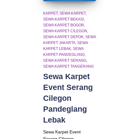
KARPET
SEWA KARPET
SEWA KARPET BEKASI
SEWA KARPET BOGOR
SEWA KARPET CILEGON
SEWA KARPET DEPOK
SEWA
KARPET JAKARTA
SEWA
KARPET LEBAK
SEWA
KARPET PANDEGLANG
SEWA KARPET SERANG
SEWA KARPET TANGERANG
Sewa Karpet
Event Serang
Cilegon
Pandeglang
Lebak
Sewa Karpet Event
Serang Cilegon