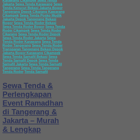
Karawang Cikampek
Sewa Tenda
Jakarta
Sewa Tenda Karawang
Sewa
Tenda Kerucut Bekasi Jakarta Bogor
Tangerang Depok Cikarang Kawarang
Cikampek
Sewa Tenda Posko Mudik
Jakarta Depok Tangerang Bekasi
Bogor
Sewa Tenda Roder Bekasi
Sewa Tenda Roder Bogor
Sewa Tenda
Roder Cikampek
Sewa Tenda Roder
Cikarang
Sewa Tenda Roder Depok
Sewa Tenda Roder Jakarta
Sewa
Tenda Roder Karawang
Sewa Tenda
Roder Tangerang
Sewa Tenda Roder
Transparan Tangerang Bekasi Depok
Jakarta Bogor Karawang CIkampek
Sewa Tenda Sarnafil Bekasi
Sewa
Tenda Sarnafil Depok
Sewa Tenda
Sarnafil Jakarta
Sewa Tenda Sarnafil
Tangerang
Sewa Tenda Tangerang
Tenda Roder
Tenda Sarnafil
Sewa Tenda &
Perlengkapan
Event Ramadhan
di Tangerang &
Jakarta – Murah
& Lengkap