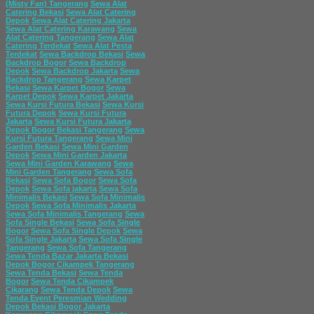
(Misty Fan) Tangerang
Sewa Alat
Catering Bekasi
Sewa Alat Catering
Depok
Sewa Alat Catering Jakarta
Sewa Alat Catering Karawang
Sewa
Alat Catering Tangerang
Sewa Alat
Catering Terdekat
Sewa Alat Pesta
Terdekat
Sewa Backdrop Bekasi
Sewa
Backdrop Bogor
Sewa Backdrop
Depok
Sewa Backdrop Jakarta
Sewa
Backdrop Tangerang
Sewa Karpet
Bekasi
Sewa Karpet Bogor
Sewa
Karpet Depok
Sewa Karpet Jakarta
Sewa Kursi Futura Bekasi
Sewa Kursi
Futura Depok
Sewa Kursi Futura
Jakarta
Sewa Kursi Futura Jakarta
Depok Bogor Bekasi Tangerang
Sewa
Kursi Futura Tangerang
Sewa Mini
Garden Bekasi
Sewa Mini Garden
Depok
Sewa Mini Garden Jakarta
Sewa Mini Garden Karawang
Sewa
Mini Garden Tangerang
Sewa Sofa
Bekasi
Sewa Sofa Bogor
Sewa Sofa
Depok
Sewa Sofa jakarta
Sewa Sofa
Minimalis Bekasi
Sewa Sofa Minimalis
Depok
Sewa Sofa Minimalis Jakarta
Sewa Sofa Minimalis Tangerang
Sewa
Sofa Single Bekasi
Sewa Sofa Single
Bogor
Sewa Sofa Single Depok
Sewa
Sofa Single Jakarta
Sewa Sofa Single
Tangerang
Sewa Sofa Tangerang
Sewa Tenda Bazar Jakarta Bekasi
Depok Bogor Cikampek Tangerang
Sewa Tenda Bekasi
Sewa Tenda
Bogor
Sewa Tenda Cikampek
Cikarang
Sewa Tenda Depok
Sewa
Tenda Event Peresmian Wedding
Depok Bekasi Bogor Jakarta