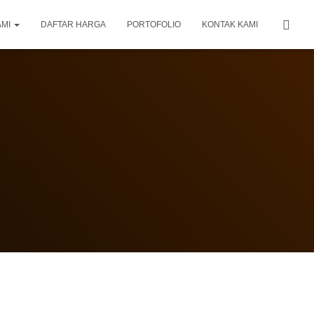
AMI
DAFTAR HARGA
PORTOFOLIO
KONTAK KAMI