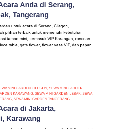
Acara Anda di Serang,
bak, Tangerang
rden untuk acara di Serang, Cilegon,
ah pilihan terbaik untuk memenuhi kebutuhan
asi taman mini, termasuk VIP Karangan, roncean
iece table, gate flower, flower vase VIP, dan papan
EWA MINI GARDEN CILEGON
SEWA MINI GARDEN
 GARDEN KARAWANG
SEWA MINI GARDEN LEBAK
SEWA
SERANG
SEWA MINI GARDEN TANGERANG
cara di Jakarta,
i, Karawang