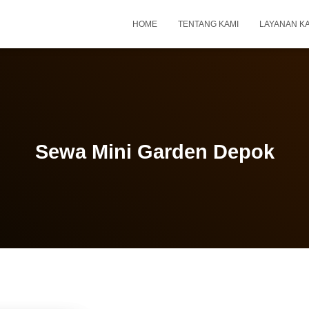
HOME
TENTANG KAMI
LAYANAN K
Sewa Mini Garden Depok