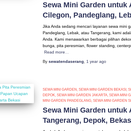
Sewa Mini Garden untuk 
Cilegon, Pandeglang, Le
Jika Anda sedang mencari layanan sewa mini ga
Pandeglang, Lebak, atau Tangerang, kami adal
Anda. Kami menawarkan berbagai pilihan dekor
bunga, pita peresmian, flower standing, centerp
Read more…
By
sewatendaserang
,
1 year
ago
SEWA MINI GARDEN
SEWA MINI GARDEN BEKASI
S
DEPOK
SEWA MINI GARDEN JAKARTA
SEWA MINI
MINI GARDEN PANDEGLANG
SEWA MINI GARDEN 
Sewa Mini Garden untuk A
Tangerang, Depok, Bekas