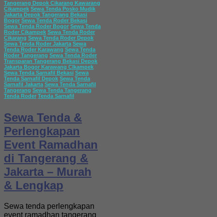
Tangerang Depok Cikarang Kawarang
Cikampek
Sewa Tenda Posko Mudik
Jakarta Depok Tangerang Bekasi
Bogor
Sewa Tenda Roder Bekasi
Sewa Tenda Roder Bogor
Sewa Tenda
Roder Cikampek
Sewa Tenda Roder
Cikarang
Sewa Tenda Roder Depok
Sewa Tenda Roder Jakarta
Sewa
Tenda Roder Karawang
Sewa Tenda
Roder Tangerang
Sewa Tenda Roder
Transparan Tangerang Bekasi Depok
Jakarta Bogor Karawang CIkampek
Sewa Tenda Sarnafil Bekasi
Sewa
Tenda Sarnafil Depok
Sewa Tenda
Sarnafil Jakarta
Sewa Tenda Sarnafil
Tangerang
Sewa Tenda Tangerang
Tenda Roder
Tenda Sarnafil
Sewa Tenda &
Perlengkapan
Event Ramadhan
di Tangerang &
Jakarta – Murah
& Lengkap
Sewa tenda perlengkapan
event ramadhan tangerang