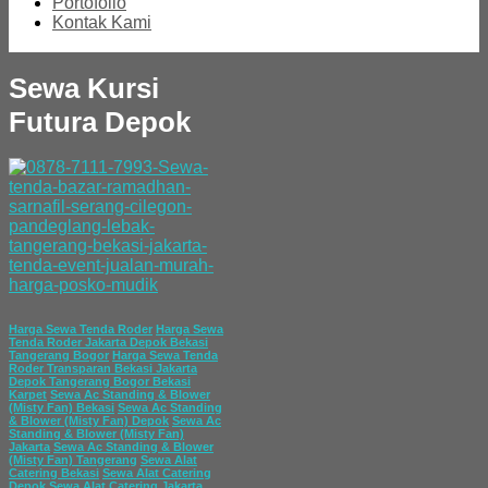
Portofolio
Kontak Kami
Sewa Kursi
Futura Depok
Harga Sewa Tenda Roder
Harga Sewa
Tenda Roder Jakarta Depok Bekasi
Tangerang Bogor
Harga Sewa Tenda
Roder Transparan Bekasi Jakarta
Depok Tangerang Bogor Bekasi
Karpet
Sewa Ac Standing & Blower
(Misty Fan) Bekasi
Sewa Ac Standing
& Blower (Misty Fan) Depok
Sewa Ac
Standing & Blower (Misty Fan)
Jakarta
Sewa Ac Standing & Blower
(Misty Fan) Tangerang
Sewa Alat
Catering Bekasi
Sewa Alat Catering
Depok
Sewa Alat Catering Jakarta